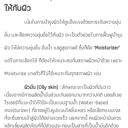
ให้กับผิว
เน้นในการบำรุงผิวให้ดูแข็งแรงด้วยการเติมความชุ่ม
ชื่น และล๊อกความชุ่มชื่อไว้กับผิว จะเป็นตัวช่วยในการฟื้นฟูบำรุง
ผิว ให้มีความชุ่มชื่น อิ่มน้ำ แลดูสุขภาพดี ซึ่งก็คือ
‘Moisturizer’
แต่ในการเลือกใช้ ก็ต้องให้เหมาะสมกับสภาพผิวหน้าด้วย เพราะ
Moisturize บางตัวก็ไม่ได้เหมาะกับทุกสภาพผิว เช่น
ผิวมัน (Oily skin) :
ลักษณะจะเป็นผิวที่มันวาว
เนื่องจากมีการผลิตน้ำมันส่วนเกินออกมามากกว่าปกติ มอยส์เจอ
ไรเซอร์ที่แนะนำให้ใช้จะเป็นแบบฐานน้ำ (Water-based
moisturizer) ที่อาจอยู่ในรูปแบบโลชั่นเหลว หรือเลือกแบบเจล
ที่จะซึมซาบเข้าสู่ผิวได้อย่างรวดเร็ว นอกจากนี้ คนผิวหน้ามันควร
หลีกเลี่ยงผลิตภัณฑ์ที่มีส่วนประกอบเป็นสารที่เป็นน้ำมันอีกด้วย