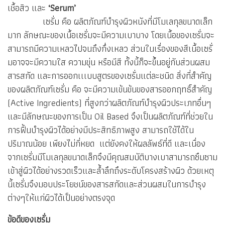
เชื้อสิว และ
‘Serum’
เซรั่ม คือ ผลิตภัณฑ์บำรุงผิวหนังที่มีโมเลกุลขนาดเล็ก
มาก ลักษณะของเนื้อเซรั่มจะมีความเบาบาง โดยเนื้อของเซรั่มจะ
สามารถมีความเหลวไปจนถึงกึ่งเหลว ส่วนในเรื่องของสีเนื้อเซรั่
มอาจจะมีความใส ความขุ่น หรือมีสี ทั้งนี้ก็จะขึ้นอยู่กับส่วนผสม
สารสกัด และการออกเเเบบสูตรของเซรั่มแต่ละชนิด สิ่งที่สำคัญ
ของผลิตภัณฑ์เซรั่ม คือ จะมีความเข้นข้นของสารออกฤทธิ์สำคัญ
(Active Ingredients) ที่สูงกว่าผลิตภัณฑ์บำรุงผิวประเภทอื่นๆ
และมีลักษณะของการเป็น Oil Based จึงเป็นผลิตภัณฑ์ที่ช่วยใน
การฟื้นบำรุงผิวได้อย่างมีประสิทธิภาพสูง สามารถใช้ได้ใน
ปริมาณน้อย เพียงไม่กี่หยด แต่ยังคงให้ผลลัพธ์ที่ดี และเนื่อง
จากเซรั่มมีโมเลกุลขนาดเล็กจึงมีคุณสมบัติบางเบาสามารถซึมซาม
เข้าสู่ผิวได้อย่างรวดเร็วและล้ำลึกถึงระดับโครงสร้างผิว ด้วยเหตุ
นี้เซรั่มจึงมอบประโยชน์ของสารสกัดและส่วนผสมในการบำรุง
ต่างๆให้แก่ผิวได้เป็นอย่างตรงจุด
ข้อดีของเซรั่ม