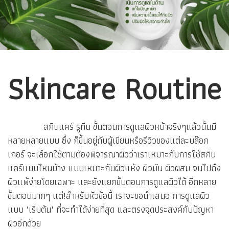
Skincare Routine
สกินแคร์ รูทีน ขั้นตอนการดูแลผิวหน้าจริงๆแล้วนั้นมี
หลายหลายแบบ ซึ่ง ก็ขึ้นอยู่กับผู้เขียนหรือรีวิวของแต่ละบล๊อก
เกอร์ จะเลือกใช้ตามต้องพิจารณาผิวว่าเราเหมาะกับการใช้สกิน
แคร์แบบไหนบ้าง แบบเหมาะกับผิวแห้ง ผิวมัน ผิวผสม จนไปถึง
ผิวแพ้ง่ายโดยเฉพาะ และยังแยกขั้นตอนการดูแลผิวได้ อีกหลาย
ขั้นตอนมากๆ แต่!สำหรับหัวข้อนี้ เราจะขอนำเสนอ การดูแลผิว
แบบ "เริ่มต้น" ที่จะทำได้ง่ายที่สุด และตรงจุดประสงค์กับปัญหา
ผิวอีกด้วย