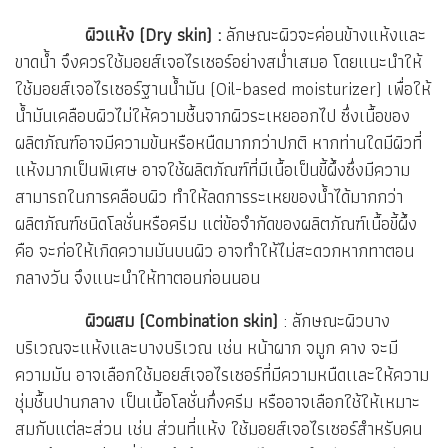
ผิวแห้ง (Dry skin) :
ลักษณะผิวจะค่อนข้างแห้งและ
ขาดน้ำ จึงควรใช้มอยส์เจอไรเซอร์อย่างสม่ำเสมอ โดยแนะนำให้
ใช้มอยส์เจอไรเซอร์ฐานน้ำมัน (Oil-based moisturizer) เพื่อให้
น้ำมันเคลือบผิวไม่ให้ความชื้นจากผิวระเหยออกไป ซึ่งเนื้อของ
ผลิตภัณฑ์อาจมีความข้นหรือหนืดมากกว่าปกติ หากท่านใดมีผิวที่
แห้งมากเป็นพิเศษ อาจใช้ผลิตภัณฑ์ที่มีเนื้อเป็นขี้ผึ้งซึ่งมีความ
สามารถในการคลือบผิว ทำให้ลดการระเหยของน้ำได้มากกว่า
ผลิตภัณฑ์ชนิดโลชั่นหรือครีม แต่ข้อจำกัดของผลิตภัณฑ์เนื้อขี้ผึ้ง
คือ จะก่อให้เกิดความมันบนผิว อาจทำให้ไม่สะดวกหากทาตอน
กลางวัน จึงแนะนำให้ทาตอนก่อนนอน
ผิวผสม (Combination skin)
: ลักษณะผิวบาง
บริเวณจะแห้งและบางบริเวณ เช่น หน้าผาก จมูก คาง จะมี
ความมัน อาจเลือกใช้มอยส์เจอไรเซอร์ที่มีความหนืดเเละให้ความ
ชุ่มชื้นปานกลาง เป็นเนื้อโลชั่นกึ่งครีม หรืออาจเลือกใช้ให้เหมาะ
สมกับแต่ละส่วน เช่น ส่วนที่แห้ง ใช้มอยส์เจอไรเซอร์สำหรับคน