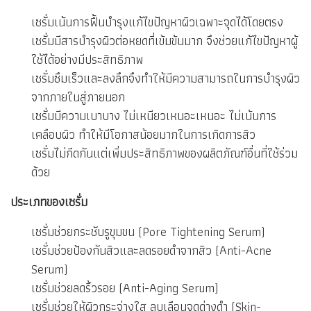
เซรั่มเน้นการฟื้นบำรุงแก้ไขปัญหาผิวเฉพาะจุดได้โดยตรง
เซรั่มมีสารบำรุงผิวต่อหยดที่เข้มข้นมาก จึงช่วยแก้ไขปัญหาผู้
ใช้ได้อย่างมีประสิทธิภาพ
เซรั่มซึมเร็วและลงลึกจึงทำให้มีความสามารถในการบำรุงผิว
จากภายในสู่ภายนอก
เซรั่มมีความเบาบาง ไม่เหนียวเหนอะเหนอะ ไม่เน้นการ
เคลือบผิว ทำให้มีโอกาสน้อยมากในการเกิดการสิว
เซรั่มไม่กีดกันแต่เพิ่มประสิทธิภาพของผลิตภัณฑ์อื่นที่ใช้ร่วม
ด้วย
ประเภทของเซรั่ม
เซรั่มช่วยกระชับรูขุมขน (Pore Tightening Serum)
เซรั่มช่วยป้องกันสิวและลดรอยดำจากสิว (Anti-Acne
Serum)
เซรั่มช่วยลดริ้วรอย (Anti-Aging Serum)
เซรั่มช่วยให้ผิวกระจ่างใส ลบเลือนจุดด่างดำ (Skin-