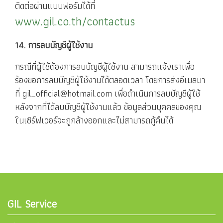
ติดต่อผ่านแบบฟอร์มได้ที่
www.gil.co.th/contactus
14. การลบบัญชีผู้ใช้งาน
กรณีที่ผู้ใช้ต้องการลบบัญชีผู้ใช้งาน สามารถแจ้งเราเพื่อ
ร้องขอการลบบัญชีผู้ใช้งานได้ตลอดเวลา โดยการส่งอีเมลมา
ที่ gil_official@hotmail.com เพื่อดำเนินการลบบัญชีผู้ใช้
หลังจากที่ได้ลบบัญชีผู้ใช้งานแล้ว ข้อมูลส่วนบุคคลของคุณ
ในเซิร์ฟเวอร์จะถูกล้างออกและไม่สามารถกู้คืนได้
GIL Service