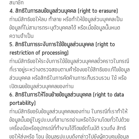
สมาชิก
4. สิทธิในการลบข้อมูลส่วนบุคคล (right to erasure)
ท่านมีสิทธิขอให้ลบ ทำลาย หรือทำให้ข้อมูลส่วนบุคคลเป็น
ข้อมูลที่ไม่สามารถระบุตัวบุคคลได้ หรือเมื่อข้อมูลนั้นหมด
ความจำเป็น
5. สิทธิในการระงับการใช้ข้อมูลส่วนบุคคล (right to
restriction of processing)
ท่านมีสิทธิขอให้ระงับการใช้ข้อมูลส่วนบุคคลชั่วคราวในกรณี
ที่เราอยู่ระหว่างตรวจสอบตามคำร้องขอใช้สิทธิขอแก้ไขข้อมูล
ส่วนบุคคล หรือสิทธิในการคัดค้านการเก็บรวบรวม ใช้ หรือ
เปิดเผยข้อมูลส่วนบุคคลของท่าน
6. สิทธิในการให้โอนย้ายข้อมูลส่วนบุคคล (right to data
portability)
ท่านมีสิทธิขอรับข้อมูลส่วนบุคคลของท่าน ในกรณีที่เราทำให้
ข้อมูลนั้นอยู่ในรูปแบบที่สามารถอ่านหรือใช้งานโดยทั่วไปด้วย
เครื่องมือหรืออุปกรณ์ที่ทำงานได้โดยอัตโนมัติ รวมถึง สิทธิ
ขอให้ส่งหรือ โอน ข้อมูลรูปแบบดังกล่าวไปยังผู้ควบคุมข้อมูล