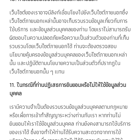
เว็บไซต์ของเราอาจมีลิงก์เชื่อมโยงไปยังเว็บไซต์ภายนอกซึ่ง
เว็บไซต์ภายนอกเหล่านั้นอาจเก็บรวบรวมข้อมูลเกี่ยวกับการ
ใช้บริการ และข้อมูลส่วนบุคคลของท่าน โดยเราไม่สามารถรับ
ผิดชอบในความปลอดภัยหรือความเป็นส่วนตัวของท่านที่เก็บ
รวบรวมโดยเว็บไซต์ภายนอกได้ ท่านจะต้องตรวจสอบ
นโยบายคุ้มครองข้อมูลส่วนบุคคลของเว็บไซต์ภายนอกเหล่า
นั้น และปฏิบัติตามนโยบายความเป็นส่วนตัวที่ปรากฏใน
เว็บไซต์ภายนอกนั้น ๆ แทน
11. ในกรณีที่ท่านปฏิเสธการยินยอมหรือไม่ให้ใช้ข้อมูลส่วน
บุคคล
เรามีความจำเป็นต้องรวบรวมข้อมูลส่วนบุคคลตามกฎหมาย
หรือเพื่อการเข้าทำสัญญาระหว่างท่านกับเรา หากท่านไม่
ยินยอมให้เราใช้ข้อมูลส่วนบุคคล ท่านยังคงสามารถใช้บริการ
ของเราได้ ซึ่งอาจทำให้ท่านได้รับความสะดวกจากการใช้