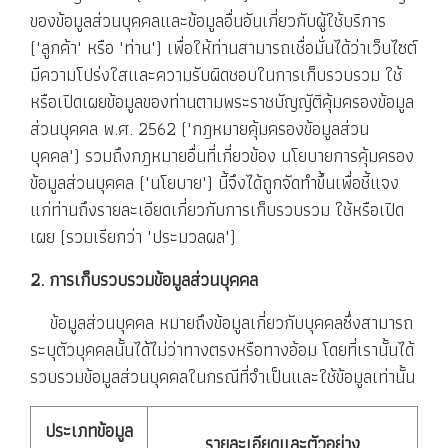
ของข้อมูลส่วนบุคคลและข้อมูลอื่นอันเกี่ยวกับผู้ใช้บริการ
("ลูกค้า" หรือ "ท่าน") เพื่อให้ท่านสามารถเชื่อมั่นได้ว่าเว็บไซต์
มีความโปร่งใสและความรับผิดชอบในการเก็บรวบรวม ใช้
หรือเปิดเผยข้อมูลของท่านตามพระราชบัญญัติคุ้มครองข้อมูล
ส่วนบุคคล พ.ศ. 2562 ("กฎหมายคุ้มครองข้อมูลส่วน
บุคคล") รวมถึงกฎหมายอื่นที่เกี่ยวข้อง นโยบายการคุ้มครอง
ข้อมูลส่วนบุคคล ("นโยบาย") นี้จึงได้ถูกจัดทำขึ้นเพื่อชี้แจง
แก่ท่านถึงรายละเอียดเกี่ยวกับการเก็บรวบรวม ใช้หรือเปิด
เผย (รวมเรียกว่า "ประมวลผล")
2. การเก็บรวบรวมข้อมูลส่วนบุคคล
ข้อมูลส่วนบุคคล หมายถึงข้อมูลเกี่ยวกับบุคคลซึ่งสามารถ
ระบุตัวบุคคลนั้นได้ไม่ว่าทางตรงหรือทางอ้อม โดยที่เรานั้นได้
รวบรวมข้อมูลส่วนบุคคลในกรณีที่จำเป็นและใช้ข้อมูลเท่านั้น
ประเภทข้อมูล
รายละเอียดและตัวอย่าง