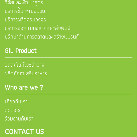
วิจัยและพัฒนาสูตร
บริการขึ้นทะเบียนอย.
บริการผลิตครบวงจร
บริการออกแบบฉลากและสิ่งพิมพ์
ปรึกษาด้านการตลาดและสร้างแบรนด์
GIL Product
ผลิตภัณฑ์เวชสำอาง
ผลิตภัณฑ์เสริมอาหาร
Who are we ?
เกี่ยวกับเรา
ติดต่อเรา
ร่วมงานกับเรา
CONTACT US