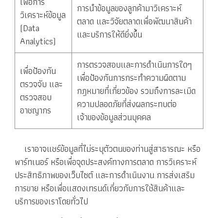
เพื่อการ
การนำข้อมูลของลูกค้ามาวิเคราะห์
วิเคราะห์ข้อมูล
ตลาด และวิจัยตลาดเพื่อพัฒนาสินค้า
(Data
และบริการให้ดียิ่งขึ้น
Analytics)
การตรวจสอบและการดำเนินการใดๆ
เพื่อป้องกัน
เพื่อป้องกันการกระทำความผิดตาม
ตรวจจับ และ
กฎหมายที่เกี่ยวข้อง รวมถึงการละเมิด
ตรวจสอบ
ความปลอดภัยที่ส่งผลกระทบต่อ
อาชญากร
เจ้าของข้อมูลส่วนบุคคล
เราอาจแชร์ข้อมูลที่ไม่ระบุตัวตนของท่านสู่สาธารณะ หรือ
พาร์ทเนอร์ หรือเพื่อจุดประสงค์ทางการตลาด การวิเคราะห์
ประสิทธิภาพของเว็บไซต์ และการดำเนินงาน การส่งเสริม
การขาย หรือเพื่อแสดงเทรนด์เกี่ยวกับการใช้สินค้าและ
บริการของเราโดยทั่วไป