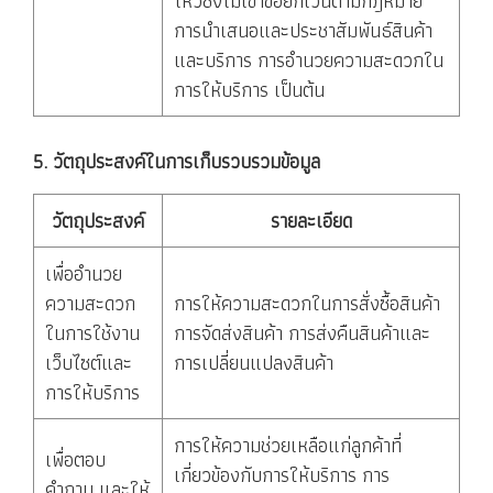
ไหวซึ่งไม่เข้าข้อยกเว้นตามกฎหมาย
การนำเสนอและประชาสัมพันธ์สินค้า
และบริการ การอำนวยความสะดวกใน
การให้บริการ เป็นต้น
5. วัตถุประสงค์ในการเก็บรวบรวมข้อมูล
วัตถุประสงค์
รายละเอียด
เพื่ออำนวย
ความสะดวก
การให้ความสะดวกในการสั่งซื้อสินค้า
ในการใช้งาน
การจัดส่งสินค้า การส่งคืนสินค้าและ
เว็บไซต์และ
การเปลี่ยนแปลงสินค้า
การให้บริการ
การให้ความช่วยเหลือแก่ลูกค้าที่
เพื่อตอบ
เกี่ยวข้องกับการให้บริการ การ
คำถาม และให้