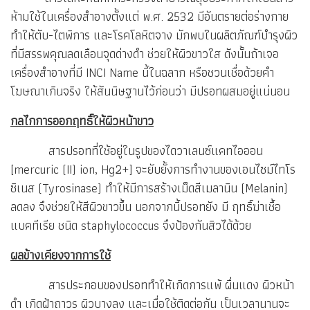
ห้ามใช้ในเครื่องสำอางตั้งแต่ พ.ศ. 2532 มีอันตรายต่อร่างกาย
ทำให้ตับ-ไตพิการ และโรคโลหิตจาง มักพบในผลิตภัณฑ์บำรุงผิว
ที่มีสรรพคุณลดเลือนจุดด่างดำ ช่วยให้ผิวขาวใส ดังนั้นถ้าเจอ
เครื่องสำอางที่มี INCI Name นี้ในฉลาก หรือชวนเชื่อด้วยคำ
โฆษณาเกินจริง ให้สันนิษฐานไว้ก่อนว่า มีปรอทผสมอยู่แน่นอน
กลไกการออกฤทธิ์ให้ผิวหน้าขาว
สารปรอทที่ใช้อยู่ในรูปของไดวาเลนซ์แคทไอออน
[mercuric (II) ion, Hg2+] จะยับยั้งการทำงานของเอนไซม์ไทโร
ซิเนส (Tyrosinase) ทำให้มีการสร้างเม็ดสีเมลานิน (Melanin)
ลดลง จึงช่วยให้สีผิวขาวขึ้น นอกจากนี้ปรอทยัง มี ฤทธิ์ฆ่าเชื้อ
แบคทีเรีย ชนิด staphylococcus จึงป้องกันสิวได้ด้วย
ผลข้างเคียงจากการใช้
สารประกอบของปรอททำให้เกิดการแพ้ ผื่นแดง ผิวหน้า
ดำ เกิดฝ้าถาวร ผิวบางลง และเมื่อใช้ติดต่อกัน เป็นเวลานานจะ