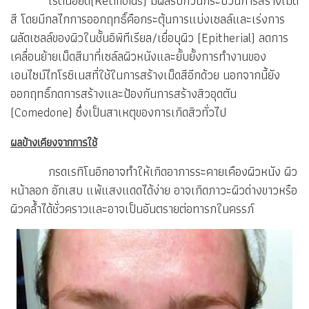
เรตินอยด์(Retinoids) มีผลรบกวนกระบวนการสร้างเม็ด
สี โดยมีกลไกการออกฤทธิ์คือกระตุ้นการแบ่งเซลล์และเร่งการ
ผลัดเซลล์ของผิวในชั้นอิพิทีเรียล/เยื่อบุผิว (Epitherial) ลดการ
เคลื่อนย้ายเม็ดสีมาที่เซล์ลผิวหนังและยั้บยั้งการทำงานของ
เอนไซม์ไทโรซิเนสที่ใช้ในการสร้างเม็ดสีอีกด้วย นอกจากนี้ยัง
ออกฤทธิ์กดการสร้างและป้องกันการสร้างสิวอุดตัน
(Comedone) ซึ่งเป็นสาเหตุของการเกิดสิวทั่วไป
ผลข้างเคียงจากการใช้
กรดเรทิโนอิกอาจทำให้เกิดอาการระคายเคืองผิวหนัง ผิว
หน้าลอก อักเสบ แพ้แสงแดดได้ง่าย อาจเกิดภาวะผิวด่างขาวหรือ
ผิวคล้ำได้ชั่วคราวและอาจเป็นอันตรายต่อทารกในครรภ์