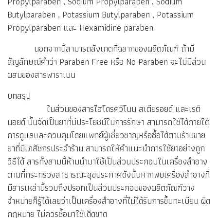
Propylparaben , Sodium Propylparaben , Sodium
Butylparaben , Potassium Butylparaben , Potassium
Propylparaben และ Hexamidine paraben
นอกจากนี้สามารถสังเกตที่ฉลากของผลิตภัณฑ์ ถ้ามี
สัญลักษณ์คำว่า Paraben Free หรือ No Paraben จะไม่มีส่วน
ผสมของสารพาราเบน
บทสรุป
ในส่วนของสารไฮโดรควิโนน สเตียรอยด์ และเรติ
นอยด์ นั้นจัดเป็นยาที่มีประโยชน์ในการรักษา สามารถใช้ได้ภายใต้
การดูแลและควบคุมโดยแพทย์ผู้เชี่ยวชาญหรือซื้อได้ตามร้านขาย
ยาที่มีเภสัชกรประจำร้าน สามารถให้คำแนะนำการใช้ยาอย่างถูก
วิธีได้ สารทั้งสามนี้ห้ามนำมาใช้เป็นส่วนประกอบในเครื่องสำอาง
ตามที่กระทรวงสาธารณะสุขประกาศดังนั้นหากพบเครื่องสำอางที่
มีสารเหล่านี้รวมถึงปรอทเป็นส่วนประกอบของผลิตภัณฑ์วาง
จำหน่ายก็รู้ได้เลยว่าเป็นเครื่องสำอางที่ไม่ได้รับการขึ้นทะเบียน ผิด
กฎหมาย ไม่ควรซื้อมาใช้เด็ดขาด