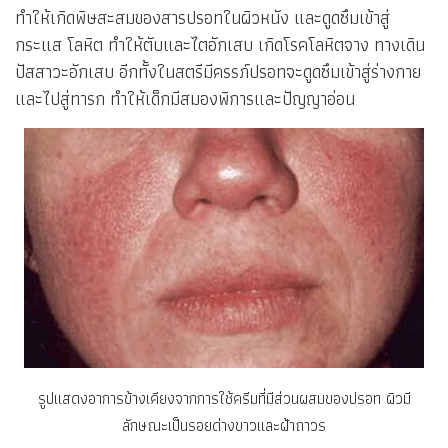
ทำให้เกิดพิษสะสมของสารปรอทในผิวหนัง และดูดซึมเข้าสู่
กระแส โลหิต ทำให้ตับและไตอักเสบ เกิดโรคโลหิตจาง ทางเดิน
ปัสสาวะอักเสบ อีกทั้งในสตรีมีครรภ์ปรอทจะดูดซึมเข้าสู่ร่างกาย
และไปสู่ทารก ทำให้เด็กมีสมองพิการและปัญญาอ่อน
รูปแสดงอาการข้างเคียงจากการใช้ครีมที่มีส่วนผสมของปรอท ผิวมี
ลักษณะเป็นรอยด่างขาวและฝ้าถาวร