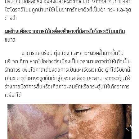
ปริมาณเม็ดสีลดลง จึงส่งผลให้ผิวขาวขึ้นได้ จากกลไกนี้ทำให้ยา
ไฮโดรควิโนนถูกนำมาใช้เป็นยาทารักษาผิวที่เป็นฝ้า กระ และจุด
ด่างดำ
ผลข้างเคียงจากการใช้เครื่องสำอางที่มีสารไฮโดรควิโนนเกิน
ขนาด
อาการแสบร้อน ตุ่มแดง และภาวะผิวคล้ำมากขึ้นใน
บริเวณที่ทา หากใช้อย่างต่อเนื่องเป็นเวลานานอาจทำให้เกิดเป็น
ฝ้าถาวร เพิ่มโอกาสเสี่ยงต่อการเป็นมะเร็งผิวหนัง ผู้ที่ได้รับยานี้
เกินขนาดตัวยาจะดูดซึมเข้าสู่กระแสเลือดและสามารถกระตุ้นให้
ร่างกายมีอาการสั่นหรือเกิดภาวะลมชักหรือกระตุ้นให้เกิดอาการ
แพ้ยาได้