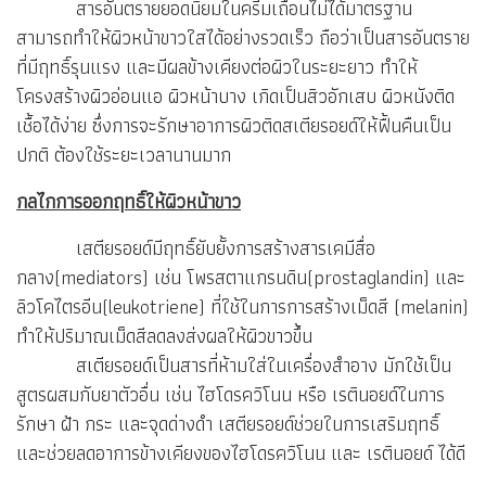
สารอันตรายยอดนิยมในครีมเถื่อนไม่ได้มาตรฐาน
สามารถทำให้ผิวหน้าขาวใสได้อย่างรวดเร็ว ถือว่าเป็นสารอันตราย
ที่มีฤทธิ์รุนแรง และมีผลข้างเคียงต่อผิวในระยะยาว ทำให้
โครงสร้างผิวอ่อนแอ ผิวหน้าบาง เกิดเป็นสิวอักเสบ ผิวหนังติด
เชื้อได้ง่าย ซึ่งการจะรักษาอาการผิวติดสเตียรอยด์ให้ฟื้นคืนเป็น
ปกติ ต้องใช้ระยะเวลานานมาก
กลไกการออกฤทธิ์ให้ผิวหน้าขาว
เสตียรอยด์มีฤทธิ์ยับยั้งการสร้างสารเคมีสื่อ
กลาง(mediators) เช่น โพรสตาแกรนดิน(prostaglandin) และ
ลิวโคไตรอีน(leukotriene) ที่ใช้ในการการสร้างเม็ดสี (melanin)
ทำให้ปริมาณเม็ดสีลดลงส่งผลให้ผิวขาวขึ้น
สเตียรอยด์เป็นสารที่ห้ามใส่ในเครื่องสำอาง มักใช้เป็น
สูตรผสมกับยาตัวอื่น เช่น ไฮโดรควิโนน หรือ เรตินอยด์ในการ
รักษา ฝ้า กระ และจุดด่างดำ เสตียรอยด์ช่วยในการเสริมฤทธิ์
และช่วยลดอาการข้างเคียงของไฮโดรควิโนน และ เรตินอยด์ ได้ดี