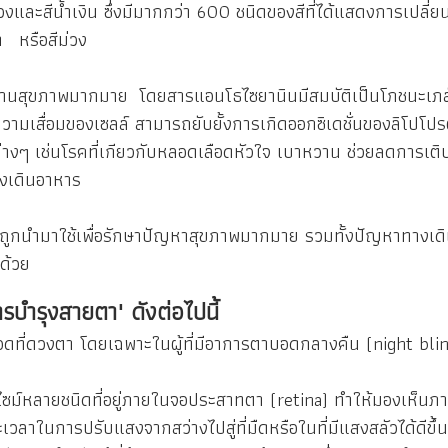
งและสีน้ำเงิน ซึ่งมีมากกว่า 600 ชนิดของสีที่ได้แสดงการเปลี่ยนสี 
า หรือสีม่วง
สุขภาพมากมาย โดยสารแอนโธไซยานินมีสมบัติเป็นโภชนะเภสัช
อความเสื่อมของเซลล์ สามารถยับยั้งการเกิดออกซิเดชั่นของลิโ
ังต่างๆ เช่นโรคที่เกียวกับหลอดเลือดหัวใจ เบาหวาน ช่วยลดการเต
ทางเดินอาหาร
ำมาใช้เพื่อรักษาปัญหาสุขภาพมากมาย รวมทั้งปัญหาทางเดินป
งด้วย
ารบำรุงสายตา" ดังต่อไปนี้
ที่ดวงตา โดยเฉพาะในผู้ที่มีอาการตาบอดกลางคืน (night blin
หลายชนิดที่อยู่ภายในจอประสาทตา (retina) ทำให้มองเห็นภาพ
าในการปรับแสงจากสว่างไปสู่ที่มืดหรือในที่มีแสงสลัวได้ดีขึ้น