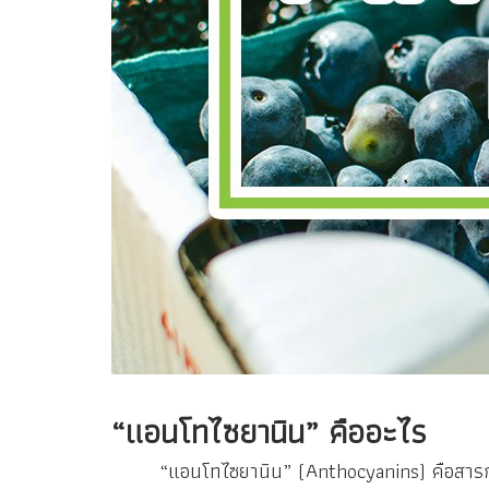
“แอนโทไซยานิน” คืออะไร
“แอนโทไซยานิน” (Anthocyanins) คือสารกลุ่มของเ