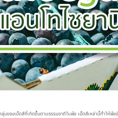
ม็ดสีที่เกิดขึ้นตามธรรมชาติในพืช เม็ดสีเหล่านี้ทำให้พืชมีส