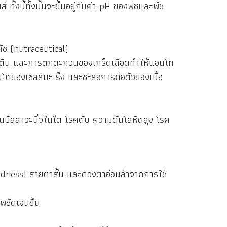
ทั้งนี้ทั้งนั้นจะขึ้นอยู่กับค่า pH ของพืชและพืช
 (nutraceutical)
ปโปรตีน และการตกตะกอนของเกร็ดเลือดทำให้แอนโท
ิบโตของเซลล์มะเร็ง และชะลอการก่อตัวของเนื้อ
ัสสาวะนิ่วในไต โรคตับ ความดันโลหิตสูง โรค
dness) สายตาสั้น และดวงตาอ่อนล้าจากการใช้
ชัดเจนขึ้น