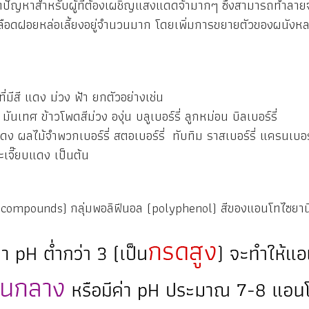
หาสำหรับผู้ที่ต้องเผชิญแสงแดดจ้ามากๆ ซึ่งสามารถทำลา
อดฝอยหล่อเลี้ยงอยู่จำนวนมาก โดยเพิ่มการขยายตัวของผนังหล
ี แดง ม่วง ฟ้า ยกตัวอย่างเช่น
มันเทศ ข้าวโพดสีม่วง องุ่น บลูเบอร์รี่ ลูกหม่อน บิลเบอร์รี่
ง ผลไม้จำพวกเบอร์รี่ สตอเบอร์รี่ ทับทิม ราสเบอร์รี่ แครนเบอร์ร
ะเจี๊ยบแดง เป็นต้น
c compounds)
กลุ่มพอลิฟีนอล (polyphenol) สีของแอนโทไซยาน