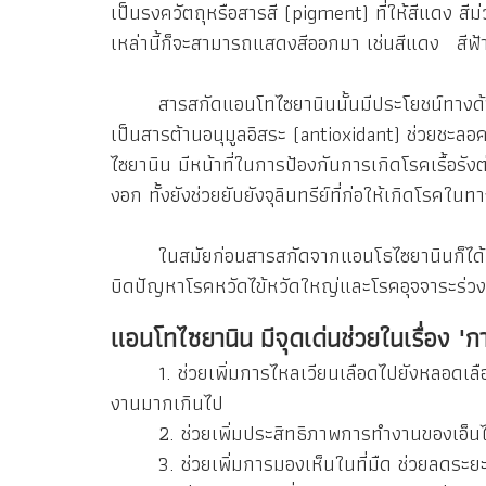
เป็นรงควัตถุหรือสารสี (pigment) ที่ให้สีแดง สีม่ว
เหล่านี้ก็จะสามารถแสดงสีออกมา เช่นสีแดง สีฟ้
สารสกัดแอนโทไซยานินนั้นมีประโยชน์ทางด้าน
เป็นสารต้านอนุมูลอิสระ (antioxidant) ช่วยชะล
ไซยานิน มีหน้าที่ในการป้องกันการเกิดโรคเรื้อร
งอก ทั้งยังช่วยยับยังจุลินทรีย์ที่ก่อให้เกิดโรคใน
ในสมัยก่อนสารสกัดจากแอนโธไซยานินก็ได้ถูกน
บิดปัญหาโรคหวัดไข้หวัดใหญ่และโรคอุจจาระร่ว
แอนโทไซยานิน มีจุดเด่นช่วยในเรื่อง "ก
1. ช่วยเพิ่มการไหลเวียนเลือดไปยังหลอดเลือด
งานมากเกินไป
2. ช่วยเพิ่มประสิทธิภาพการทำงานของเอ็นไซม์
3. ช่วยเพิ่มการมองเห็นในที่มืด ช่วยลดระยะเวล