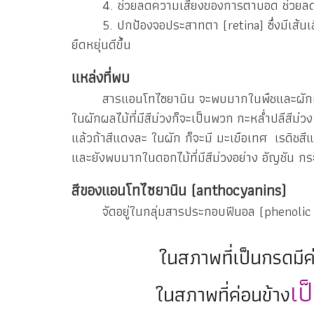
4. ช่วยลดความเสี่ยงของการตาบอด ช่วยลดปัญ
5. ปกป้องจอประสาทตา (retina) ซึ่งมีเส้นเลื
ยืดหยุ่นดีขึ้น
แหล่งที่พบ
สารแอนโทไซยานิน จะพบมากในพืชและผักที่มีส
ในผักผลไม้ที่มีสีม่วงก็จะเป็นพวก กะหล่ำปลีสีม่วง 
แล้วถ้าสีแดงละ ในผัก ก็จะมี มะเขือเทศ เรดิชสีแด
และยังพบมากในดอกไม้ที่มีสีม่วงอย่าง อัญชัน กร
สีของแอนโทไซยานิน (anthocyanins)
จัดอยู่ในกลุ่มสารประกอบฟีนอล (phenoli