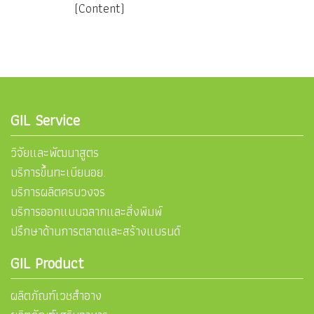
(Content)
GIL Service
วิจัยและพัฒนาสูตร
บริการขึ้นทะเบียนอย.
บริการผลิตครบวงจร
บริการออกแบบฉลากและสิ่งพิมพ์
ปรึกษาด้านการตลาดและสร้างแบรนด์
GIL Product
ผลิตภัณฑ์เวชสำอาง