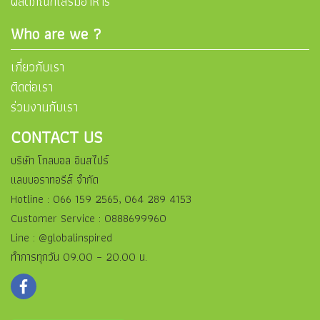
ผลิตภัณฑ์เสริมอาหาร
Who are we ?
เกี่ยวกับเรา
ติดต่อเรา
ร่วมงานกับเรา
CONTACT US
บริษัท โกลบอล อินสไปร์
แลบบอราทอรีส์ จำกัด
Hotline : 066 159 2565, 064 289 4153
Customer Service : 0888699960
Line : @globalinspired
ทำการทุกวัน 09.00 – 20.00 น.